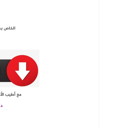
الخاص بف
مع أطيب الأم
دك