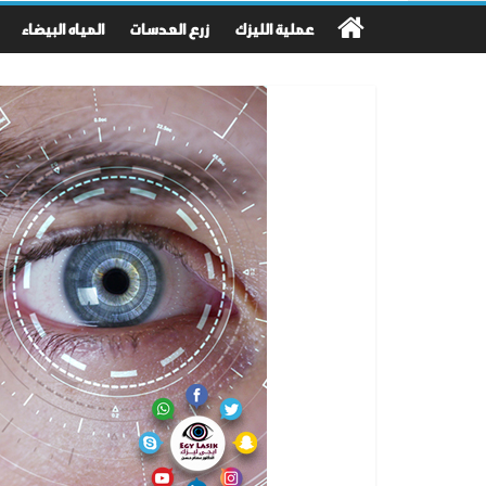
عملية الليزك
زرع العدسات
المياه البيضاء