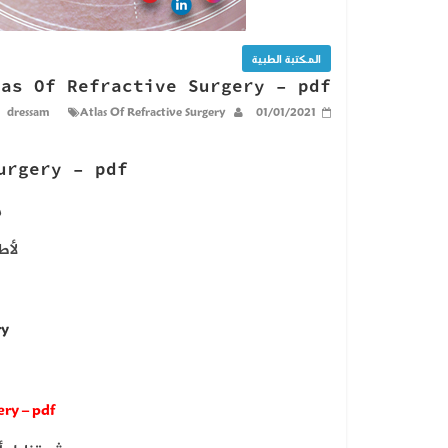
المكتبة الطبية
las Of Refractive Surgery – pdf
dressam
Atlas Of Refractive Surgery
01/01/2021
urgery – pdf
م
لأط
ry
ery – pdf