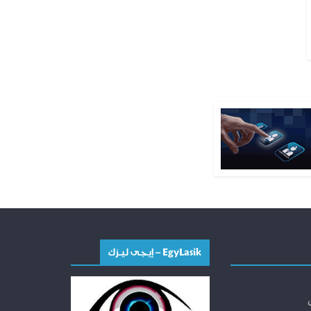
EgyLasik – إيجــى ليـــزك