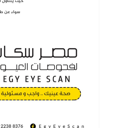
حيث يتناول أ
سواء عن طري