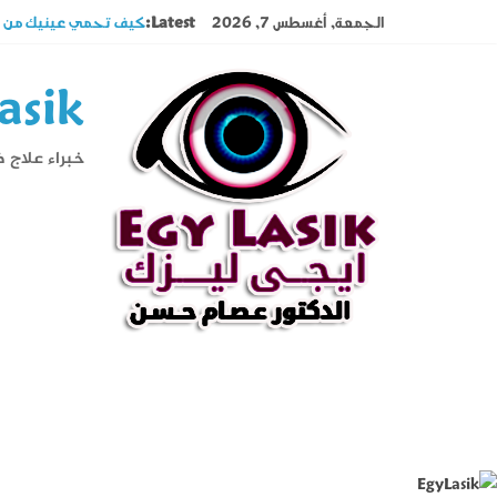
Ski
الجمعة, أغسطس 7, 2026
Latest:
كيف تحمي عينيك من در
t
تصوير القرنية أهم فحوص
conten
قصر النظر وطول النظر ا
asik
السوبراكور تقنية تخلص
حول العين فى الأطفال و
خبراء علاج 