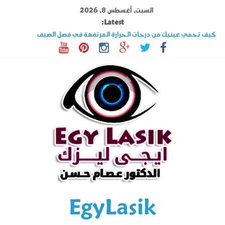
Ski
السبت, أغسطس 8, 2026
t
Latest:
conten
كيف تحمي عينيك من درجات الحرارة المرتفعة في فصل الصيف
تصوير القرنية أهم فحوصات عملية الليزك .. اكتشف المزيد عنه
قصر النظر وطول النظر الفرق بينهما وهل الليزك علاج فعال ؟
السوبراكور تقنية تخلصك من نظارة القراءة فى دقائق تعرف على شروطها
حول العين فى الأطفال والكبار الأسباب وأحدث طرق العلاج
EgyLasik