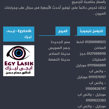
بأسعار مناسبة للجميع
لذلك تحرص دائماً على توفير أحدث الأجهزة فى مجال طب وجراحات
العيون .
للتواصل تليفونياً
الفروع
EgyLasik – إيجــى
ليـــزك
01200008923 الخط
مصر الجديدة
الساخن
جسر السويس
01270999110 حجز
مدينة السلام
العمليات
مدينة النهضة
01111666889 موبايل
- واتس اب
01111570157 موبايل
- واتس اب
01000626747
موبايل - واتس اب
01091622383
موبايل - واتس اب