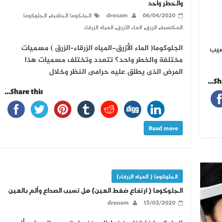
والخطر واحد
,
06/04/2020
dressam
الجلكوما الخلقية
الجلوكوما
,
,
,
المكتسبة
الزرق
الماء الأزرق
المياه الزرقاء
الجلوكوما( الماء الأزرق-المياه الزرقاء–الزرق ) مسميات
صيب
مختلفة والخطر واحد؟ تتعدد وتختلف مسميات هذا
المرض الذى يطلق عليه حرامى النظر وخلال
Sha
Share this...
Read more
الجلوكوما ( المياه الزرقاء)
الجلوكوما ( ارتفاع ضغط العين) هل تسبب الصداع وألم بالعين
dressam
15/03/2020