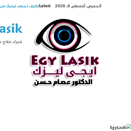
Ski
الخميس, أغسطس 6, 2026
Latest:
كيف تحمي عينيك من در
t
تصوير القرنية أهم فحوص
conten
قصر النظر وطول النظر ا
asik
السوبراكور تقنية تخل
حول العين فى الأطفال 
خبراء علاج 