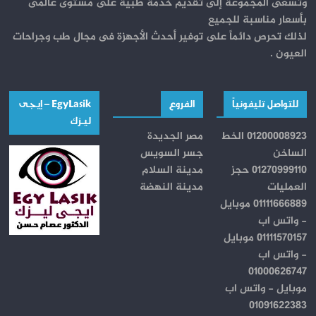
وتسعى المجموعة إلى تقديم خدمة طبية على مستوى عالمى
بأسعار مناسبة للجميع
لذلك تحرص دائماً على توفير أحدث الأجهزة فى مجال طب وجراحات
العيون .
للتواصل تليفونياً
الفروع
EgyLasik – إيجــى
ليـــزك
01200008923 الخط
مصر الجديدة
الساخن
جسر السويس
01270999110 حجز
مدينة السلام
العمليات
مدينة النهضة
01111666889 موبايل
- واتس اب
01111570157 موبايل
- واتس اب
01000626747
موبايل - واتس اب
01091622383