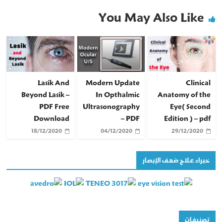
You May Also Like
Lasik And
Modern Update
Clinical
Beyond Lasik –
In Opthalmic
Anatomy of the
PDF Free
Ultrasonography
Eye( Second
Download
– PDF
Edition ) – pdf
18/12/2020
04/12/2020
29/12/2020
خبراء علاج ضعف الإبصار
تصنيفات