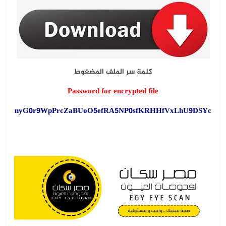
كلمة سر الملف المضغوط
Password for encrypted file
nyG0r9WpPrcZaBUoO5efRA5NP0sfKRHHfVxLhU9DSYc