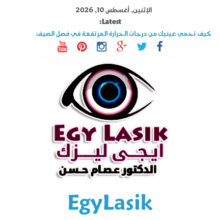
Ski
الإثنين, أغسطس 10, 2026
t
Latest:
conten
كيف تحمي عينيك من درجات الحرارة المرتفعة في فصل الصيف
تصوير القرنية أهم فحوصات عملية الليزك .. اكتشف المزيد عنه
قصر النظر وطول النظر الفرق بينهما وهل الليزك علاج فعال ؟
السوبراكور تقنية تخلصك من نظارة القراءة فى دقائق تعرف على شروطها
حول العين فى الأطفال والكبار الأسباب وأحدث طرق العلاج
EgyLasik