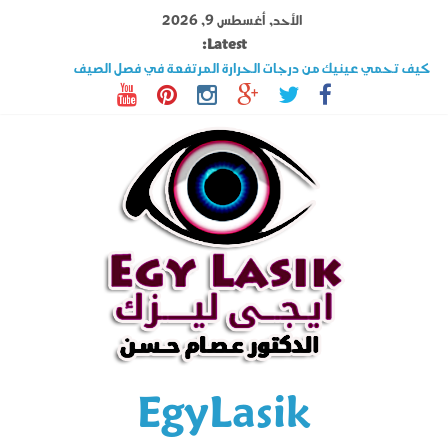
Ski
الأحد, أغسطس 9, 2026
t
Latest:
conten
كيف تحمي عينيك من درجات الحرارة المرتفعة في فصل الصيف
تصوير القرنية أهم فحوصات عملية الليزك .. اكتشف المزيد عنه
قصر النظر وطول النظر الفرق بينهما وهل الليزك علاج فعال ؟
السوبراكور تقنية تخلصك من نظارة القراءة فى دقائق تعرف على شروطها
حول العين فى الأطفال والكبار الأسباب وأحدث طرق العلاج
EgyLasik