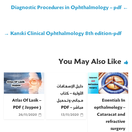
Diagnostic Procedures in Ophthalmology – pdf
←
→
Kanski Clinical Ophthalmology 8th edition-pdf
You May Also Like
دليل الإسعافات
الأولية – كتاب
Atlas Of Lasik –
Essentials In
مجاني وتحميل
PDF ( Jaypee )
opthalmology –
مباشر – PDF
Cataracat and
26/11/2020
13/11/2020
refractive
surgery