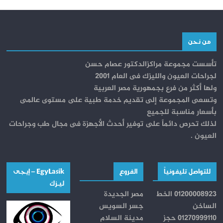
من نحن
تأسست مجموعة مراكزالدكتور عصام حسن
لجراحات العيون والليزك فى العام 2001
ولها أكثر من فرع بجمهورية مصر العربية
وتسعى المجموعة إلى تقديم خدمة طبية على مستوى عالمى
بأسعار مناسبة للجميع
لذلك تحرص دائماً على توفير أحدث الأجهزة فى مجال طب وجراحات
العيون .
للتواصل تليفونياً
الفروع
EgyLasik – إيجــى
ليـــزك
01200008923 الخط
مصر الجديدة
الساخن
جسر السويس
01270999110 حجز
مدينة السلام