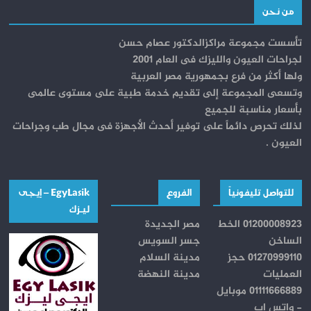
من نحن
تأسست مجموعة مراكزالدكتور عصام حسن
لجراحات العيون والليزك فى العام 2001
ولها أكثر من فرع بجمهورية مصر العربية
وتسعى المجموعة إلى تقديم خدمة طبية على مستوى عالمى
بأسعار مناسبة للجميع
لذلك تحرص دائماً على توفير أحدث الأجهزة فى مجال طب وجراحات
العيون .
للتواصل تليفونياً
الفروع
EgyLasik – إيجــى
ليـــزك
01200008923 الخط
مصر الجديدة
الساخن
جسر السويس
01270999110 حجز
مدينة السلام
العمليات
مدينة النهضة
01111666889 موبايل
- واتس اب