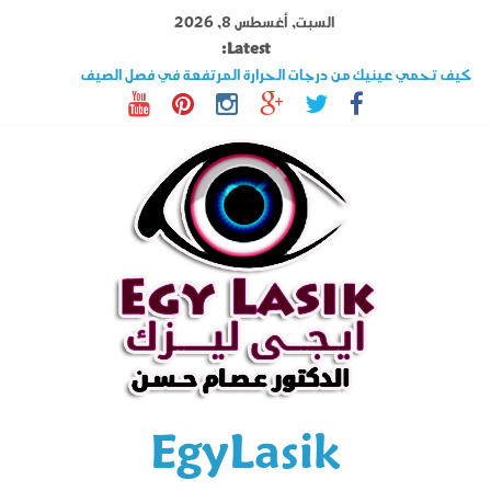
Ski
السبت, أغسطس 8, 2026
t
Latest:
conten
كيف تحمي عينيك من درجات الحرارة المرتفعة في فصل الصيف
تصوير القرنية أهم فحوصات عملية الليزك .. اكتشف المزيد عنه
قصر النظر وطول النظر الفرق بينهما وهل الليزك علاج فعال ؟
السوبراكور تقنية تخلصك من نظارة القراءة فى دقائق تعرف على شروطها
حول العين فى الأطفال والكبار الأسباب وأحدث طرق العلاج
EgyLasik