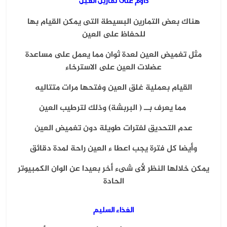
داوم على تمارين العين
هناك بعض التمارين البسيطة التى يمكن القيام بها
للحفاظ على العين
مثل تغميض العين لعدة ثوان مما يعمل على مساعدة
عضلات العين على الاسترخاء
القيام بعملية غلق العين وفتحها مرات متتاليه
مما يعرف بــ ( البربشة) وذلك لترطيب العين
عدم التحديق لفترات طويلة دون تغميض العين
وأيضا كل فترة يجب اعطا ء العين راحة لمدة دقائق
يمكن خلالها النظر لأى شىء أخر بعيدا عن الوان الكمبيوتر
الحادة
الغذاء السليم