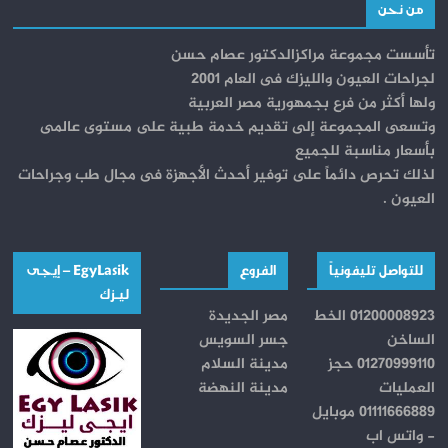
من نحن
تأسست مجموعة مراكزالدكتور عصام حسن
لجراحات العيون والليزك فى العام 2001
ولها أكثر من فرع بجمهورية مصر العربية
وتسعى المجموعة إلى تقديم خدمة طبية على مستوى عالمى
بأسعار مناسبة للجميع
لذلك تحرص دائماً على توفير أحدث الأجهزة فى مجال طب وجراحات
العيون .
للتواصل تليفونياً
الفروع
EgyLasik – إيجــى
ليـــزك
01200008923 الخط
مصر الجديدة
الساخن
جسر السويس
01270999110 حجز
مدينة السلام
العمليات
مدينة النهضة
01111666889 موبايل
- واتس اب