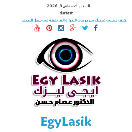
Ski
السبت, أغسطس 8, 2026
t
Latest:
conten
كيف تحمي عينيك من درجات الحرارة المرتفعة في فصل الصيف
تصوير القرنية أهم فحوصات عملية الليزك .. اكتشف المزيد عنه
قصر النظر وطول النظر الفرق بينهما وهل الليزك علاج فعال ؟
السوبراكور تقنية تخلصك من نظارة القراءة فى دقائق تعرف على شروطها
حول العين فى الأطفال والكبار الأسباب وأحدث طرق العلاج
EgyLasik