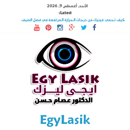
Ski
الأحد, أغسطس 9, 2026
t
Latest:
conten
كيف تحمي عينيك من درجات الحرارة المرتفعة في فصل الصيف
تصوير القرنية أهم فحوصات عملية الليزك .. اكتشف المزيد عنه
قصر النظر وطول النظر الفرق بينهما وهل الليزك علاج فعال ؟
السوبراكور تقنية تخلصك من نظارة القراءة فى دقائق تعرف على شروطها
حول العين فى الأطفال والكبار الأسباب وأحدث طرق العلاج
EgyLasik