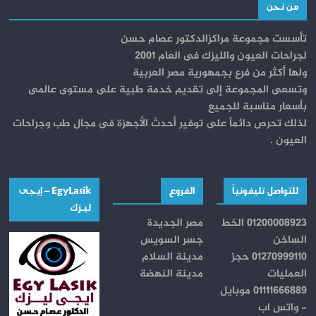
من نحن
تأسست مجموعة مراكزالدكتور عصام حسن
لجراحات العيون والليزك فى العام 2001
ولها أكثر من فرع بجمهورية مصر العربية
وتسعى المجموعة إلى تقديم خدمة طبية على مستوى عالمى
بأسعار مناسبة للجميع
لذلك تحرص دائماً على توفير أحدث الأجهزة فى مجال طب وجراحات
العيون .
للتواصل تليفونياً
الفروع
EgyLasik – إيجــى
ليـــزك
01200008923 الخط
مصر الجديدة
الساخن
جسر السويس
01270999110 حجز
مدينة السلام
العمليات
مدينة النهضة
01111666889 موبايل
- واتس اب