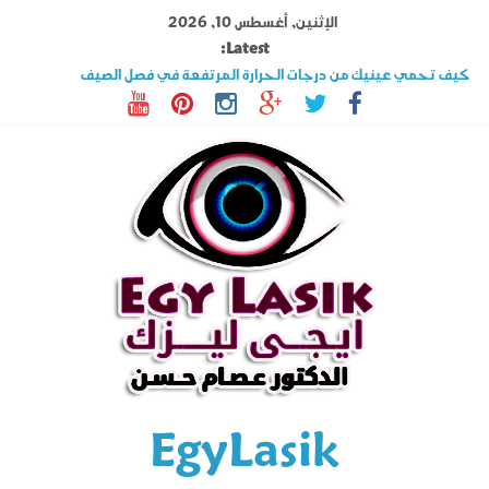
Ski
الإثنين, أغسطس 10, 2026
t
Latest:
conten
كيف تحمي عينيك من درجات الحرارة المرتفعة في فصل الصيف
تصوير القرنية أهم فحوصات عملية الليزك .. اكتشف المزيد عنه
قصر النظر وطول النظر الفرق بينهما وهل الليزك علاج فعال ؟
السوبراكور تقنية تخلصك من نظارة القراءة فى دقائق تعرف على شروطها
حول العين فى الأطفال والكبار الأسباب وأحدث طرق العلاج
EgyLasik