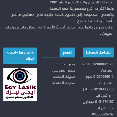
لجراحات العيون والليزك فى العام 2001
ولها أكثر من فرع بجمهورية مصر العربية
وتسعى المجموعة إلى تقديم خدمة طبية على مستوى عالمى
بأسعار مناسبة للجميع
لذلك تحرص دائماً على توفير أحدث الأجهزة فى مجال طب وجراحات
العيون .
للتواصل تليفونياً
الفروع
EgyLasik – إيجــى
ليـــزك
01200008923 الخط
مصر الجديدة
الساخن
جسر السويس
01270999110 حجز
مدينة السلام
العمليات
مدينة النهضة
01111666889 موبايل
- واتس اب
01111570157 موبايل
- واتس اب
01000626747