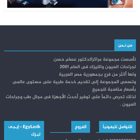
من نحن
تأسست مجموعة مراكزالدكتور عصام حسن
لجراحات العيون والليزك فى العام 2001
ولها أكثر من فرع بجمهورية مصر العربية
وتسعى المجموعة إلى تقديم خدمة طبية على مستوى عالمى
بأسعار مناسبة للجميع
لذلك تحرص دائماً على توفير أحدث الأجهزة فى مجال طب وجراحات
العيون .
للتواصل تليفونياً
الفروع
EgyLasik – إيجــى
ليـــزك