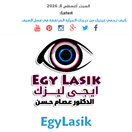
Ski
السبت, أغسطس 8, 2026
t
Latest:
conten
كيف تحمي عينيك من درجات الحرارة المرتفعة في فصل الصيف
تصوير القرنية أهم فحوصات عملية الليزك .. اكتشف المزيد عنه
قصر النظر وطول النظر الفرق بينهما وهل الليزك علاج فعال ؟
السوبراكور تقنية تخلصك من نظارة القراءة فى دقائق تعرف على شروطها
حول العين فى الأطفال والكبار الأسباب وأحدث طرق العلاج
EgyLasik