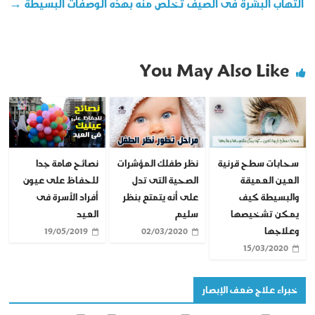
التهاب البشرة فى الصيف تخلص منه بهذه الوصفات البسيطة
→
You May Also Like
سحابات سطح قرنية
نظر طفلك المؤشرات
نصائح هامة جدا
العين العميقة
الصحية التى تدل
للحفاظ على عيون
والبسيطة كيف
على أنه يتمتع بنظر
أفراد الأسرة فى
يمكن تشخيصها
سليم
العيد
وعلاجها
19/05/2019
02/03/2020
15/03/2020
خبراء علاج ضعف الإبصار