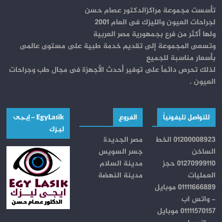
تأسست مجموعة مراكزالدكتور عصام حسن
لجراحات العيون والليزك فى العام 2001
ولها أكثر من فرع بجمهورية مصر العربية
وتسعى المجموعة إلى تقديم خدمة طبية على مستوى عالمى
بأسعار مناسبة للجميع
لذلك تحرص دائماً على توفير أحدث الأجهزة فى مجال طب وجراحات
العيون .
للتواصل تليفونياً
الفروع
EgyLasik – إيجــى
ليـــزك
01200008923 الخط
مصر الجديدة
الساخن
جسر السويس
01270999110 حجز
مدينة السلام
العمليات
مدينة النهضة
01111666889 موبايل
- واتس اب
01111570157 موبايل