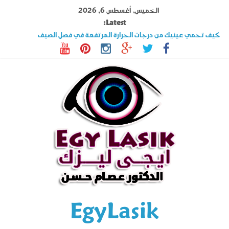
Ski
الخميس, أغسطس 6, 2026
t
Latest:
conten
كيف تحمي عينيك من درجات الحرارة المرتفعة في فصل الصيف
تصوير القرنية أهم فحوصات عملية الليزك .. اكتشف المزيد عنه
قصر النظر وطول النظر الفرق بينهما وهل الليزك علاج فعال ؟
السوبراكور تقنية تخلصك من نظارة القراءة فى دقائق تعرف على شروطها
حول العين فى الأطفال والكبار الأسباب وأحدث طرق العلاج
EgyLasik