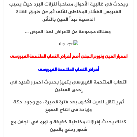
ويحدث في غالبية الأحوال مصاحباً لنزلات البرد حيث يصيب
الفيروس الغشاء المخاطى للأنف ثم عن طريق القناة
الدمعية تبدأ العين بالتأثر.
وهناك مجموعة من الاعراض لهذا المرض …
احمرار العين وتورم الجفن أهم أعراض التهاب الملتحمة الفيروسى
أعراض التهاب الملتحمة الفيروسى
التهاب الملتحمة الفيروسي يتميز بحدوث احمرار شديد في
إحدى العينين
ثم ينتقل للعين الأخرى بعد فترة قصيرة ،
مع وجود حكة
وزيادة فى انتاج الدموع
كذلك يحدث إفرازات مخاطية خفيفة
و تورم في الجفن
مع
شعور رملي بالعين