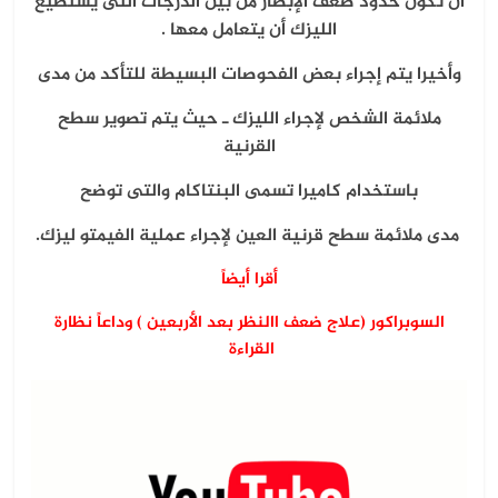
أن تكون حدود ضعف الإبصار من بين الدرجات التى يستطيع
الليزك أن يتعامل معها .
وأخيرا يتم إجراء بعض الفحوصات البسيطة للتأكد من مدى
ملائمة الشخص لإجراء الليزك ـ حيث يتم تصوير سطح
القرنية
باستخدام كاميرا تسمى البنتاكام والتى توضح
مدى ملائمة سطح قرنية العين لإجراء عملية الفيمتو ليزك.
أقرا أيضاً
السوبراكور (علاج ضعف االنظر بعد الأربعين ) وداعاً نظارة
القراءة