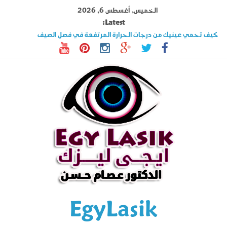
Ski
الخميس, أغسطس 6, 2026
t
Latest:
conten
كيف تحمي عينيك من درجات الحرارة المرتفعة في فصل الصيف
تصوير القرنية أهم فحوصات عملية الليزك .. اكتشف المزيد عنه
قصر النظر وطول النظر الفرق بينهما وهل الليزك علاج فعال ؟
السوبراكور تقنية تخلصك من نظارة القراءة فى دقائق تعرف على شروطها
حول العين فى الأطفال والكبار الأسباب وأحدث طرق العلاج
EgyLasik