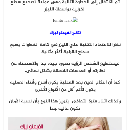
ثم الانتقال إلى الخطوة التالية وهى عملية تصحيح سطح
القرنية بواسطة الليزر
نتائج الفيمتو ليزك
نظرا للاعتماد التقنية علي الليزر في كافة الخطوات يصبح
سطح القرنية أكثر مثالية
فيستطيع الشخص الرؤية بصورة جيدة جدا والاستغناء عن
نظارته أو العدسات اللاصقة بشكل نهائى.
كما أن التئام العين بعد العملية يكون أسرع وأثناء العملية
يكون الألم أقل من الأنواع الأخرى
وكذلك أثناء فترة التعافي. يتميز هذا النوع بأن نسبة الأمان
تكون عالية جدا