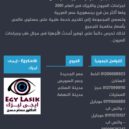
لجراحات العيون والليزك فى العام 2001
ولها أكثر من فرع بجمهورية مصر العربية
وتسعى المجموعة إلى تقديم خدمة طبية على مستوى عالمى
بأسعار مناسبة للجميع
لذلك تحرص دائماً على توفير أحدث الأجهزة فى مجال طب وجراحات
العيون .
للتواصل تليفونياً
الفروع
EgyLasik – إيجــى
ليـــزك
01200008923 الخط
مصر الجديدة
الساخن
جسر السويس
01270999110 حجز
مدينة السلام
العمليات
مدينة النهضة
01111666889 موبايل
- واتس اب
01111570157 موبايل
- واتس اب