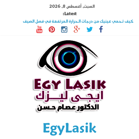
Ski
السبت, أغسطس 8, 2026
t
Latest:
conten
كيف تحمي عينيك من درجات الحرارة المرتفعة في فصل الصيف
تصوير القرنية أهم فحوصات عملية الليزك .. اكتشف المزيد عنه
قصر النظر وطول النظر الفرق بينهما وهل الليزك علاج فعال ؟
السوبراكور تقنية تخلصك من نظارة القراءة فى دقائق تعرف على شروطها
حول العين فى الأطفال والكبار الأسباب وأحدث طرق العلاج
EgyLasik