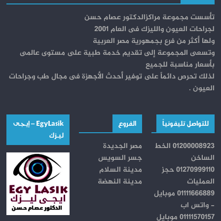
تأسست مجموعة مراكزالدكتور عصام حسن
لجراحات العيون والليزك فى العام 2001
ولها أكثر من فرع بجمهورية مصر العربية
وتسعى المجموعة إلى تقديم خدمة طبية على مستوى عالمى
بأسعار مناسبة للجميع
لذلك تحرص دائماً على توفير أحدث الأجهزة فى مجال طب وجراحات
العيون .
للتواصل تليفونياً
الفروع
EgyLasik – إيجــى
ليـــزك
01200008923 الخط
مصر الجديدة
الساخن
جسر السويس
01270999110 حجز
مدينة السلام
العمليات
مدينة النهضة
01111666889 موبايل
- واتس اب
01111570157 موبايل