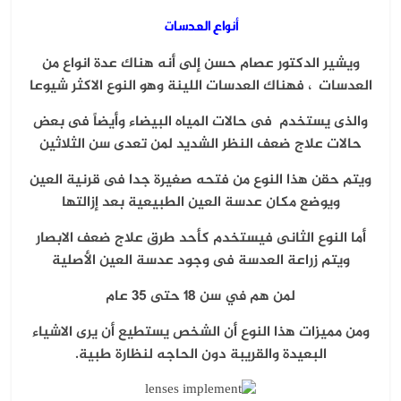
أنواع العدسات
ويشير الدكتور عصام حسن إلى أنه هناك عدة انواع من
العدسات ،
فهناك العدسات اللينة وهو النوع الاكثر شيوعا
والذى يستخدم فى حالات المياه البيضاء
وأيضاً فى بعض
حالات علاج ضعف النظر الشديد لمن تعدى سن الثلاثين
ويتم حقن هذا النوع من فتحه صغيرة جدا فى قرنية العين
ويوضع مكان عدسة العين الطبيعية بعد إزالتها
أما النوع الثانى فيستخدم
كأحد طرق علاج ضعف الابصار
ويتم زراعة العدسة فى وجود عدسة العين الأصلية
لمن هم في سن 18 حتى 35 عام
ومن مميزات هذا النوع أن الشخص يستطيع أن يرى الاشياء
البعيدة والقريبة دون الحاجه لنظارة طبية.