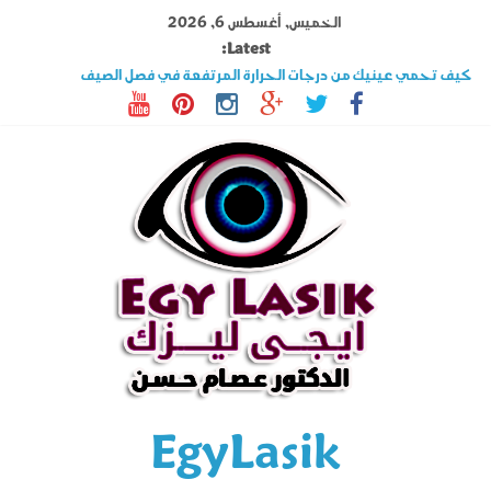
Ski
الخميس, أغسطس 6, 2026
t
Latest:
conten
كيف تحمي عينيك من درجات الحرارة المرتفعة في فصل الصيف
تصوير القرنية أهم فحوصات عملية الليزك .. اكتشف المزيد عنه
قصر النظر وطول النظر الفرق بينهما وهل الليزك علاج فعال ؟
السوبراكور تقنية تخلصك من نظارة القراءة فى دقائق تعرف على شروطها
حول العين فى الأطفال والكبار الأسباب وأحدث طرق العلاج
EgyLasik