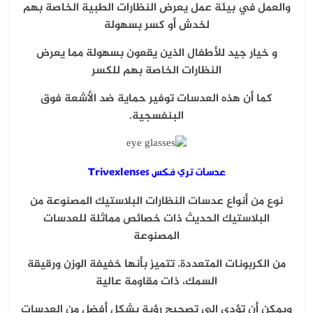
والعمل في بيئة عمل يعرض النظارات الطبية الخاصة بهم
لخدش أو كسر بسهولة
و خيار جيد للأطفال الذين يقعون بسهولة مما يعرض
النظارات الخاصة بهم للكسر
كما أن هذه العدسات توفير حماية ضد الأشعة فوق
البنفسجية.
عدسات تري فكس Trivexlenses
نوع من أنواع عدسات النظارات البلاستيك المصنوعة من
البلاستيك الحديث ذات خصائص مماثلة للعدسات
المصنوعة
من الكربونات المتعددة. تتميز بأنها خفيفة الوزن ورقيقة
السمك، ذات مقاومة عالية
ويمكن أن تؤدي إلى تصحيح رؤية يشكل أفضل من العدسات