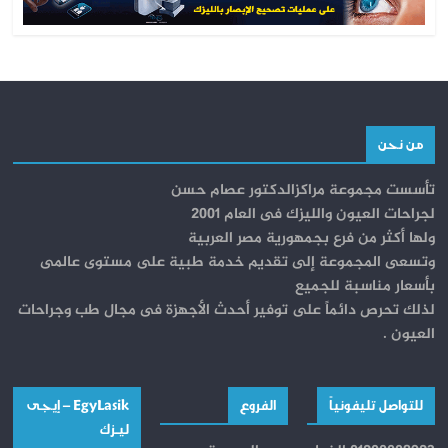
من نحن
تأسست مجموعة مراكزالدكتور عصام حسن
لجراحات العيون والليزك فى العام 2001
ولها أكثر من فرع بجمهورية مصر العربية
وتسعى المجموعة إلى تقديم خدمة طبية على مستوى عالمى
بأسعار مناسبة للجميع
لذلك تحرص دائماً على توفير أحدث الأجهزة فى مجال طب وجراحات
العيون .
للتواصل تليفونياً
الفروع
EgyLasik – إيجــى
ليـــزك